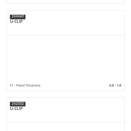
244469
U-CLIP
F1 - Panel Thickness
0.8 - 1.8
242052
U-CLIP