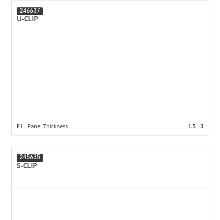
246637
U-CLIP
F1 - Panel Thickness
1.5 - 3
245635
S-CLIP