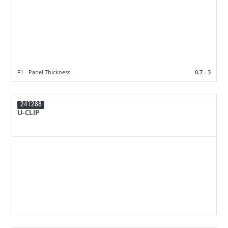
F1 - Panel Thickness
0.7 - 3
241288
U-CLIP