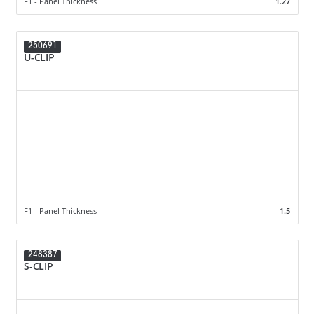
F1 - Panel Thickness
1.27
250691
U-CLIP
F1 - Panel Thickness
1.5
248387
S-CLIP