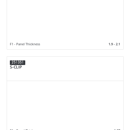
F1 - Panel Thickness
1.9 - 2.1
251351
S-CLIP