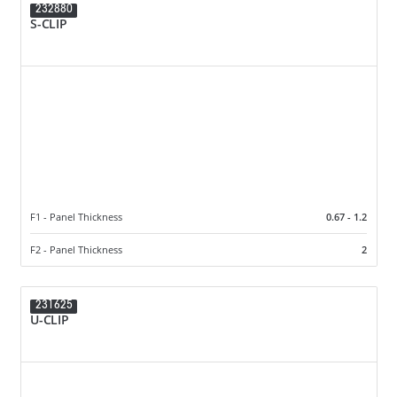
232880
S-CLIP
F1 - Panel Thickness
0.67 - 1.2
F2 - Panel Thickness
2
231625
U-CLIP