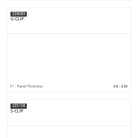
228083
U-CLIP
F1 - Panel Thickness
0.8 - 2.65
225158
S-CLIP