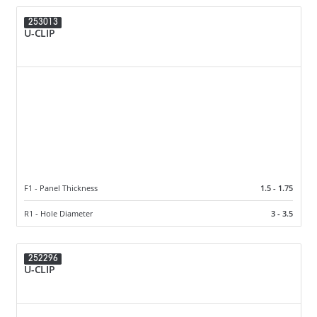
253013
U-CLIP
F1 - Panel Thickness
1.5 - 1.75
R1 - Hole Diameter
3 - 3.5
252296
U-CLIP