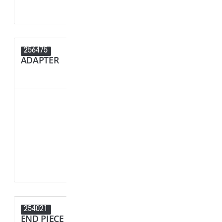
256475
256466
ADAPTER
END PIECE
254021
252784
END PIECE MINI 4.87MM (SWA)
END PIECE