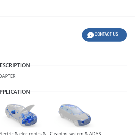
CONTACT US
LOG-IN
CONTACT US
PANDED
Product Family
ESCRIPTION
Design
DAPTER
PPLICATION
Electric & electronics &
Cleaning system & ADAS