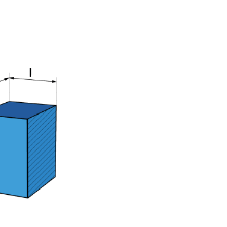
261116
4.87MM (SWA)
QC MINI 4.87MM (SWA)