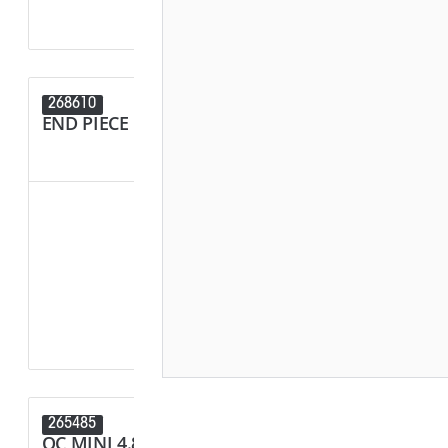
268610
268595
END PIECE MINI 4.87MM (SWA)
END PIECE
265485
264958
QC MINI 4.87MM (SWA)
QC MINI 