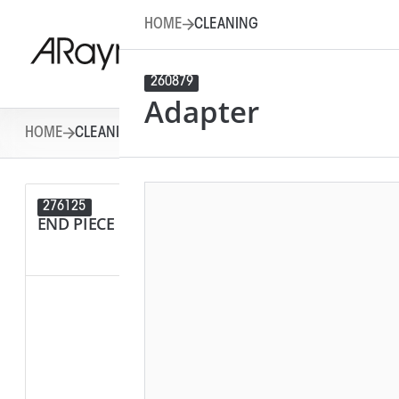
HOME
CLEANING
260879
Adapter
HOME
CLEANING
276125
270074
END PIECE MINI 4.87MM (SWA)
QC MINI 