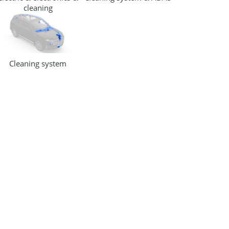
cleaning
(SWA)
Cleaning system