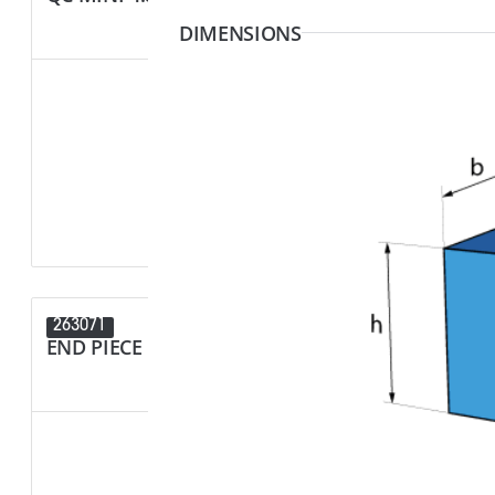
DIMENSIONS
263071
261117
END PIECE MINI 4.87MM (SWA)
QC MINI 