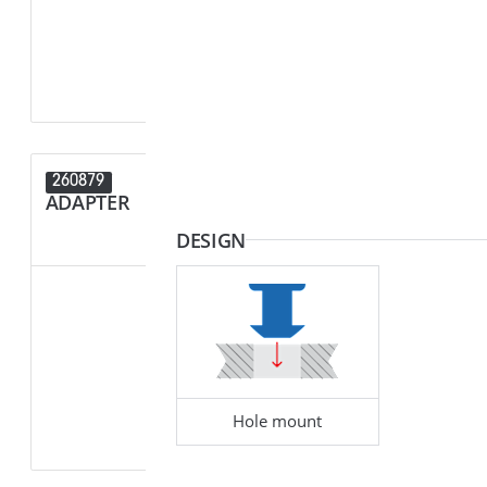
260879
259523
ADAPTER
END PIECE
DESIGN
Hole mount