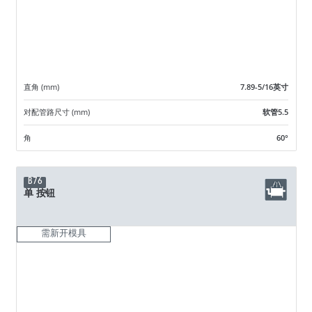
直角 (mm)
7.89-5/16英寸
对配管路尺寸 (mm)
软管5.5
角
60°
B76
单 按钮
需新开模具