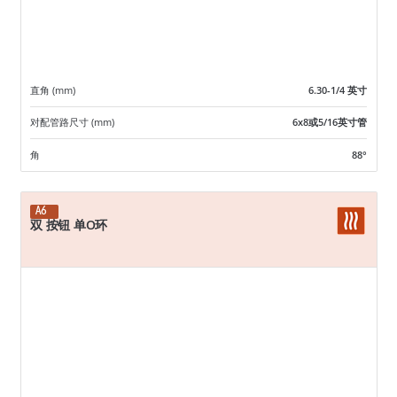
直角 (mm)
6.30-1/4 英寸
对配管路尺寸 (mm)
6x8或5/16英寸管
角
88°
A6
双 按钮 单O环