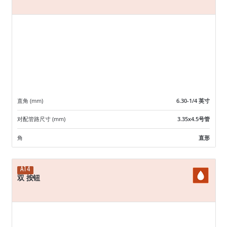
直角 (mm)
6.30-1/4 英寸
对配管路尺寸 (mm)
3.35x4.5号管
角
直形
A14
双 按钮