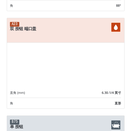
角
88°
A23
双 按钮 端口盖
直角 (mm)
6.30-1/4 英寸
角
直形
B75
单 按钮