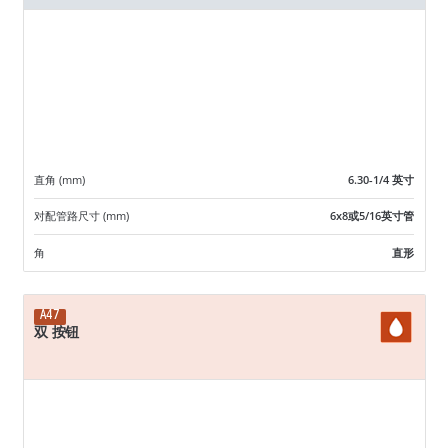
直角 (mm)
6.30-1/4 英寸
对配管路尺寸 (mm)
6x8或5/16英寸管
角
直形
A47
双 按钮