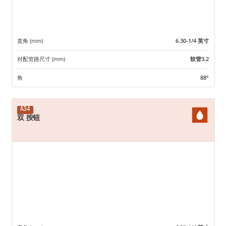
直角 (mm)
6.30-1/4 英寸
对配管路尺寸 (mm)
软管3.2
角
88°
A34
双 按钮