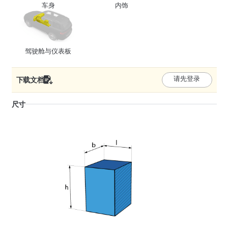
车身
内饰
驾驶舱与仪表板
下载文档
请先登录
尺寸
D1 - 管或线束直径
18 - 24
D2 - 管或线束直径
25 - 27
292283
管夹