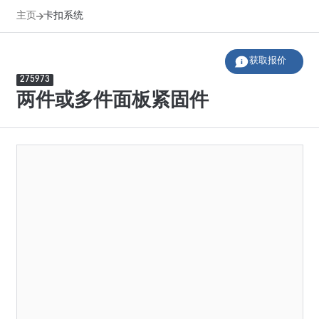
主页
卡扣系统
获取报价
275973
两件或多件面板紧固件
主页
卡扣系统
图例
产品系列
应用领域
材料
设计
尺寸