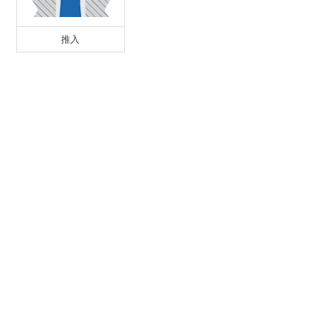
D1 - 管或线束直径
3.5 - 6
推入
D2 - 管或线束直径
13 - 17
292016
堵头
F1 - 厚度
0.7 - 1
R1 - 孔直径
29.8 - 30.2